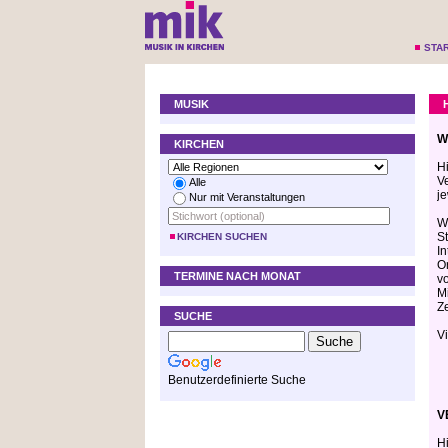
STA
MUSIK
W
KIRCHEN
H
V
Alle
je
Nur mit Veranstaltungen
W
S
KIRCHEN SUCHEN
I
O
TERMINE NACH MONAT
v
M
Z
SUCHE
V
Benutzerdefinierte Suche
V
H